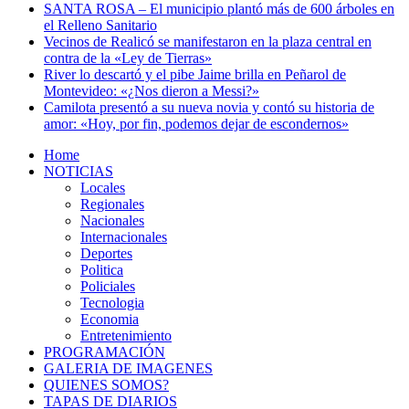
SANTA ROSA – El municipio plantó más de 600 árboles en
el Relleno Sanitario
Vecinos de Realicó se manifestaron en la plaza central en
contra de la «Ley de Tierras»
River lo descartó y el pibe Jaime brilla en Peñarol de
Montevideo: «¿Nos dieron a Messi?»
Camilota presentó a su nueva novia y contó su historia de
amor: «Hoy, por fin, podemos dejar de escondernos»
Home
NOTICIAS
Locales
Regionales
Nacionales
Internacionales
Deportes
Politica
Policiales
Tecnologia
Economia
Entretenimiento
PROGRAMACIÓN
GALERIA DE IMAGENES
QUIENES SOMOS?
TAPAS DE DIARIOS