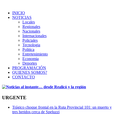
INICIO
NOTICIAS
Locales
Regionales
Nacionales
Internacionales
Policiales
Tecnologia
Politica
Entretenimiento
Economia
Deportes
PROGRAMACIÓN
QUIENES SOMOS?
CONTACTO
URGENTE
Trágico choque frontal en la Ruta Provincial 101: un muerto y
tres heridos cerca de Speluzzi