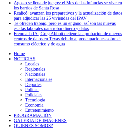
Agosto se llena de juegos: el Mes de las Infancias se vive en
los barrios de Santa Rosa
Realicó: avanzan los preparativos y la actualización de datos
para adjudicar las 25 viviendas del IPAV
Te ofrecen trabajo, pero es un engaño: así son las nuevas
estafas laborales para robar dinero y datos
Freno a la IA | Greg Abbott detiene la aprobación de nuevos
centros de datos en Texas debido a preocupaciones sobre el
consumo eléctrico y de agua
Home
NOTICIAS
Locales
Regionales
Nacionales
Internacionales
Deportes
Politica
Policiales
Tecnologia
Economia
Entretenimiento
PROGRAMACIÓN
GALERIA DE IMAGENES
QUIENES SOMOS?