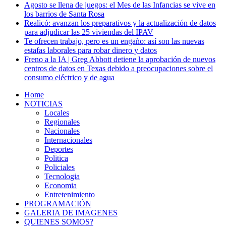
Agosto se llena de juegos: el Mes de las Infancias se vive en
los barrios de Santa Rosa
Realicó: avanzan los preparativos y la actualización de datos
para adjudicar las 25 viviendas del IPAV
Te ofrecen trabajo, pero es un engaño: así son las nuevas
estafas laborales para robar dinero y datos
Freno a la IA | Greg Abbott detiene la aprobación de nuevos
centros de datos en Texas debido a preocupaciones sobre el
consumo eléctrico y de agua
Home
NOTICIAS
Locales
Regionales
Nacionales
Internacionales
Deportes
Politica
Policiales
Tecnologia
Economia
Entretenimiento
PROGRAMACIÓN
GALERIA DE IMAGENES
QUIENES SOMOS?