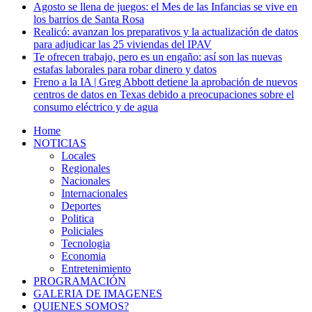
Agosto se llena de juegos: el Mes de las Infancias se vive en
los barrios de Santa Rosa
Realicó: avanzan los preparativos y la actualización de datos
para adjudicar las 25 viviendas del IPAV
Te ofrecen trabajo, pero es un engaño: así son las nuevas
estafas laborales para robar dinero y datos
Freno a la IA | Greg Abbott detiene la aprobación de nuevos
centros de datos en Texas debido a preocupaciones sobre el
consumo eléctrico y de agua
Home
NOTICIAS
Locales
Regionales
Nacionales
Internacionales
Deportes
Politica
Policiales
Tecnologia
Economia
Entretenimiento
PROGRAMACIÓN
GALERIA DE IMAGENES
QUIENES SOMOS?