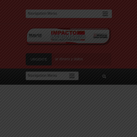
s estafas laborales para robar dinero y datos
URGENTE
evos centros de datos en Texas debido a preocupaciones sobre el consumo eléctric
andela Arizaga
 en el Conurbano: «Asesinos de m…, los vamos a agarrar»
han al Congreso contra la violencia vicaria
s estafas laborales para robar dinero y datos