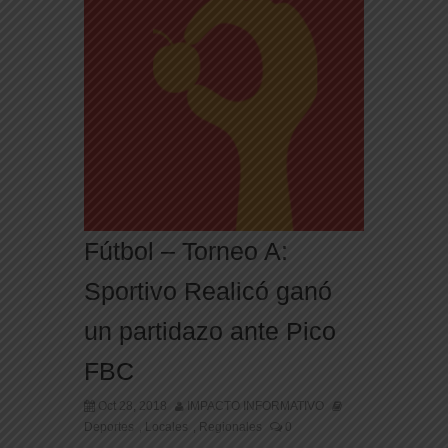
Fútbol – Torneo A:
Sportivo Realicó ganó
un partidazo ante Pico
FBC
Oct 28, 2018
IMPACTO INFORMATIVO
Deportes
Locales
Regionales
0
,
,