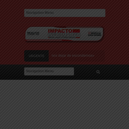
 de amor: «Hoy, por fin, podemos dejar de escondernos»
URGENTE
rgentina y a su «política exterior ideologizada y de confrontación»
 Italia: «Quién hubiera dicho que europeos le iban a robar a un latino»
recibió una multitud: jugará en Fiorentina
a Justicia que intime al Gobierno y aplique multas si no cumple la Ley de Fondos
 de amor: «Hoy, por fin, podemos dejar de escondernos»