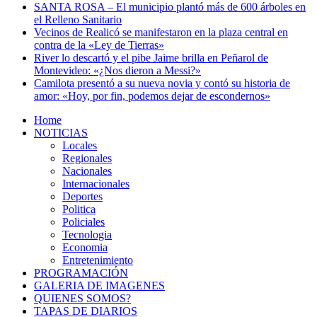
SANTA ROSA – El municipio plantó más de 600 árboles en
el Relleno Sanitario
Vecinos de Realicó se manifestaron en la plaza central en
contra de la «Ley de Tierras»
River lo descartó y el pibe Jaime brilla en Peñarol de
Montevideo: «¿Nos dieron a Messi?»
Camilota presentó a su nueva novia y contó su historia de
amor: «Hoy, por fin, podemos dejar de escondernos»
Home
NOTICIAS
Locales
Regionales
Nacionales
Internacionales
Deportes
Politica
Policiales
Tecnologia
Economia
Entretenimiento
PROGRAMACIÓN
GALERIA DE IMAGENES
QUIENES SOMOS?
TAPAS DE DIARIOS