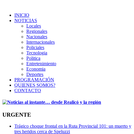
INICIO
NOTICIAS
Locales
Regionales
Nacionales
Internacionales
Policiales
Tecnologia
Politica
Entretenimiento
Economia
Deportes
PROGRAMACIÓN
QUIENES SOMOS?
CONTACTO
URGENTE
Trágico choque frontal en la Ruta Provincial 101: un muerto y
tres heridos cerca de Speluzzi