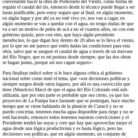
conveniente hacer la obra de Portezuelo del Viento, como forma de
regular el caudal del río, entonces desde lo técnico puede llegar a ser
hasta justificable, pero estoy seguro que al final, en algún momento,
en algún lugar y por ahí ya no esté vivo yo, nos van a cagar, en
algún momento se van a quedar con el agua, no tengo dudas de que
va a ser un motivo de pelea de acá a no sé cuantos años, no con este
gobierno quizás, pero con otro, que haya algún presidente
mendocino, lo que digan hoy dentro de 20 años se lo lleva el viento,
por lo que no me parece que estén dadas las condiciones para esta
obra, salvo que se asegure el caudal de agua a través de un trasvase
del Río Negro, que es mi postura desde siempre, que las dos obras
se hagan juntas, porque así nos cagan seguro».
Para finalizar indicó sobre si le hace alguna crítica al gobierno
nacional sobre como trató el tema, que «son decisiones políticas y
siempre surgen desde otros lugares, por ahí es una convicción que
tiene (Mauricio) Macri de que el agua del Río Colorado está sub-
utilizada, que por otra parte es probable que sea cierto, ya que los
proyectos de La Pampa hace bastante que se postergan, hace mucho
tiempo que se viene hablando de la planicie de Curacó y no se
puedo concretar, tenemos mucha agua disponible para riego y no se
está haciendo, entonces todos tenemos nuestras convicciones y el
Presidente tendrá las suyas y cree que hay que aprovechar mejor el
agua desde una lógica productivista y es hasta lógico, pero las
decisiones son políticas, que en algún momento, un conjunto de