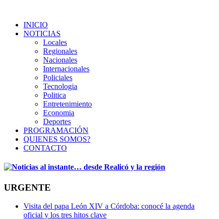
INICIO
NOTICIAS
Locales
Regionales
Nacionales
Internacionales
Policiales
Tecnologia
Politica
Entretenimiento
Economia
Deportes
PROGRAMACIÓN
QUIENES SOMOS?
CONTACTO
URGENTE
Visita del papa León XIV a Córdoba: conocé la agenda
oficial y los tres hitos clave