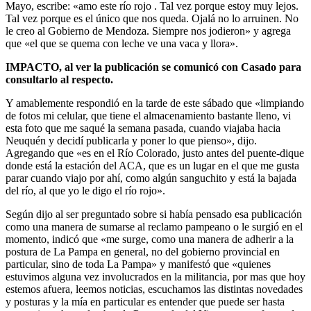
Mayo, escribe: «amo este río rojo . Tal vez porque estoy muy lejos.
Tal vez porque es el único que nos queda. Ojalá no lo arruinen. No
le creo al Gobierno de Mendoza. Siempre nos jodieron» y agrega
que «el que se quema con leche ve una vaca y llora».
IMPACTO, al ver la publicación se comunicó con Casado para
consultarlo al respecto.
Y amablemente respondió en la tarde de este sábado que «limpiando
de fotos mi celular, que tiene el almacenamiento bastante lleno, vi
esta foto que me saqué la semana pasada, cuando viajaba hacia
Neuquén y decidí publicarla y poner lo que pienso», dijo.
Agregando que «es en el Río Colorado, justo antes del puente-dique
donde está la estación del ACA, que es un lugar en el que me gusta
parar cuando viajo por ahí, como algún sanguchito y está la bajada
del río, al que yo le digo el río rojo».
Según dijo al ser preguntado sobre si había pensado esa publicación
como una manera de sumarse al reclamo pampeano o le surgió en el
momento, indicó que «me surge, como una manera de adherir a la
postura de La Pampa en general, no del gobierno provincial en
particular, sino de toda La Pampa» y manifestó que «quienes
estuvimos alguna vez involucrados en la militancia, por mas que hoy
estemos afuera, leemos noticias, escuchamos las distintas novedades
y posturas y la mía en particular es entender que puede ser hasta