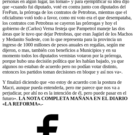
personas en algún lugar, las toman» y para ejemplificar su idea dijo
que «cuando fui diputado, voté en contra junto con diputados del
FrePam, la prórroga de los contratos de Petrobras, mientras que el
oficialismo votó todo a favor, como mi voto era el que desempataba,
los contratos con Petrobras se cayeron las prórrogas y hoy el
gobierno de (Carlos) Verna festeja que Pampetrol maneje las dos
áreas que le tuvo que dejar Petrobras, que eran Jagüel de los Machos
y Medanito Sudeste, con lo que representa para la provincia un
ingreso de 1000 millones de pesos anuales en regalías, según me
dijeron, o mas, también con beneficios a Municipios y en su
momento todos los diputados vernistas votaron por la prórroga,
porque hubo una decisión política que les habían bajado, ya que
algunos no estaban de acuerdo pero no podían votar distinto,
entonces los partidos toman decisiones en bloque y así nos va».
Y finalizó diciendo que «no estoy de acuerdo con la postura de
Macri, aunque pueda entenderla, pero me parece que nos va a
perjudicar, por ahí no es la intención de él, pero puede pasar en el
futuro».
LA NOTA COMPLETA MAÑANA EN EL DIARIO
«LA REFORMA».-