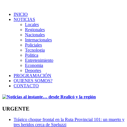
INICIO
NOTICIAS
Locales
Regionales
Nacionales
Internacionales
Policiales
Tecnologia
Politica
Entretenimiento
Economia
Deportes
PROGRAMACIÓN
QUIENES SOMOS?
CONTACTO
URGENTE
Trágico choque frontal en la Ruta Provincial 101: un muerto y
tres heridos cerca de Speluzzi