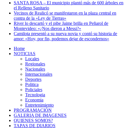
SANTA ROSA – El municipio plantó más de 600 árboles en
el Relleno Sanitario
Vecinos de Realicó se manifestaron en la plaza central en
contra de la «Ley de Tierras»
River lo descartó y el pibe Jaime brilla en Peñarol de
Montevideo: «¿Nos dieron a Messi?»
Camilota presentó a su nueva novia y contó su historia de
amor: «Hoy, por fin, podemos dejar de escondernos»
Home
NOTICIAS
Locales
Regionales
Nacionales
Internacionales
Deportes
Politica
Policiales
Tecnologia
Economia
Entretenimiento
PROGRAMACIÓN
GALERIA DE IMAGENES
QUIENES SOMOS?
TAPAS DE DIARIOS