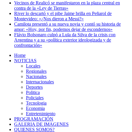
Vecinos de Realicó se manifestaron en la plaza central en
contra de la «Ley de Tierras»
River lo descartó y el pibe Jaime brilla en Peñarol de
Montevideo: «¿Nos dieron a Messi?»
Camilota presentó a su nueva novia y contó su historia de
amor: «Hoy, por fin, podemos dejar de escondernos»
Flávio Bolsonaro culpó a Lula da Silva de la crisis con
Argentina y a su «política exterior ideologizada y de
confrontación»
Home
NOTICIAS
Locales
Regionales
Nacionales
Internacionales
Deportes
Politica
Policiales
Tecnologia
Economia
Entretenimiento
PROGRAMACIÓN
GALERIA DE IMAGENES
QUIENES SOMOS?