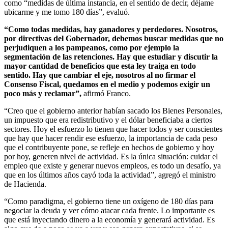
como “medidas de última instancia, en el sentido de decir, déjame
ubicarme y me tomo 180 días”, evaluó.
“Como todas medidas, hay ganadores y perdedores. Nosotros,
por directivas del Gobernador, debemos buscar medidas que no
perjudiquen a los pampeanos, como por ejemplo la
segmentación de las retenciones. Hay que estudiar y discutir la
mayor cantidad de beneficios que esta ley traiga en todo
sentido. Hay que cambiar el eje, nosotros al no firmar el
Consenso Fiscal, quedamos en el medio y podemos exigir un
poco más y reclamar”,
afirmó Franco.
“Creo que el gobierno anterior habían sacado los Bienes Personales,
un impuesto que era redistributivo y el dólar beneficiaba a ciertos
sectores. Hoy el esfuerzo lo tienen que hacer todos y ser conscientes
que hay que hacer rendir ese esfuerzo, la importancia de cada peso
que el contribuyente pone, se refleje en hechos de gobierno y hoy
por hoy, generen nivel de actividad. Es la única situación: cuidar el
empleo que existe y generar nuevos empleos, es todo un desafío, ya
que en los últimos años cayó toda la actividad”, agregó el ministro
de Hacienda.
“Como paradigma, el gobierno tiene un oxígeno de 180 días para
negociar la deuda y ver cómo atacar cada frente. Lo importante es
que está inyectando dinero a la economía y generará actividad. Es