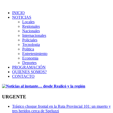
INICIO
NOTICIAS
Locales
Regionales
Nacionales
Internacionales
Policiales
Tecnologia
Politica
Entretenimiento
Economia
Deportes
PROGRAMACIÓN
QUIENES SOMOS?
CONTACTO
URGENTE
Trágico choque frontal en la Ruta Provincial 101: un muerto y
tres heridos cerca de Speluzzi