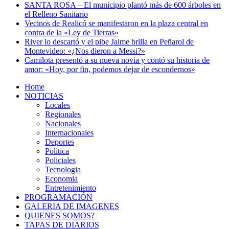
SANTA ROSA – El municipio plantó más de 600 árboles en
el Relleno Sanitario
Vecinos de Realicó se manifestaron en la plaza central en
contra de la «Ley de Tierras»
River lo descartó y el pibe Jaime brilla en Peñarol de
Montevideo: «¿Nos dieron a Messi?»
Camilota presentó a su nueva novia y contó su historia de
amor: «Hoy, por fin, podemos dejar de escondernos»
Home
NOTICIAS
Locales
Regionales
Nacionales
Internacionales
Deportes
Politica
Policiales
Tecnologia
Economia
Entretenimiento
PROGRAMACIÓN
GALERIA DE IMAGENES
QUIENES SOMOS?
TAPAS DE DIARIOS