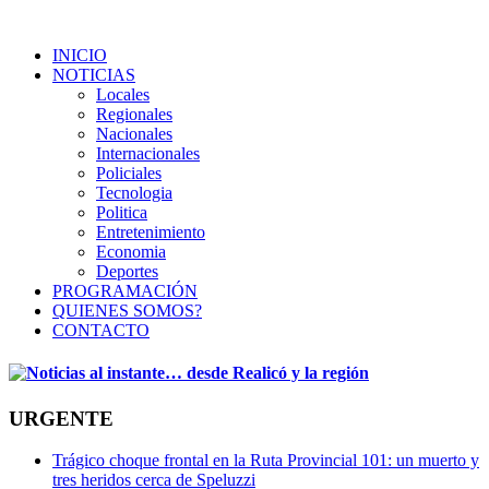
INICIO
NOTICIAS
Locales
Regionales
Nacionales
Internacionales
Policiales
Tecnologia
Politica
Entretenimiento
Economia
Deportes
PROGRAMACIÓN
QUIENES SOMOS?
CONTACTO
URGENTE
Trágico choque frontal en la Ruta Provincial 101: un muerto y
tres heridos cerca de Speluzzi