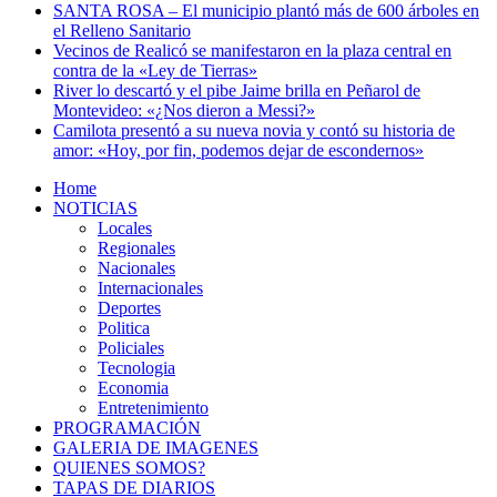
SANTA ROSA – El municipio plantó más de 600 árboles en
el Relleno Sanitario
Vecinos de Realicó se manifestaron en la plaza central en
contra de la «Ley de Tierras»
River lo descartó y el pibe Jaime brilla en Peñarol de
Montevideo: «¿Nos dieron a Messi?»
Camilota presentó a su nueva novia y contó su historia de
amor: «Hoy, por fin, podemos dejar de escondernos»
Home
NOTICIAS
Locales
Regionales
Nacionales
Internacionales
Deportes
Politica
Policiales
Tecnologia
Economia
Entretenimiento
PROGRAMACIÓN
GALERIA DE IMAGENES
QUIENES SOMOS?
TAPAS DE DIARIOS