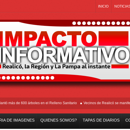
INICIO
NOTICIA
ás de 600 árboles en el Relleno Sanitario
Vecinos de Realicó se manifestaron 
RIA DE IMAGENES
QUIENES SOMOS?
TAPAS DE DIARIOS
C