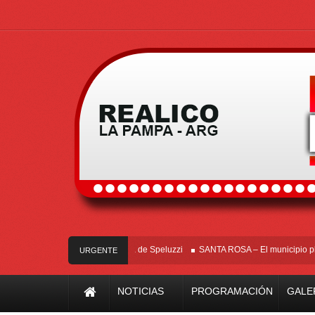
un muerto y tres heridos cerca de Speluzzi
SANTA ROSA – El municipio plantó m
URGENTE
NOTICIAS
PROGRAMACIÓN
GALE