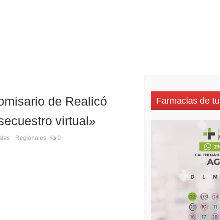
omisario de Realicó
Farmacias de tu
secuestro virtual»
ales
Regionales
0
,