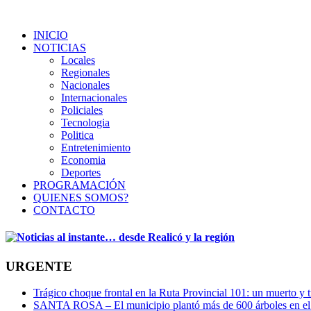
INICIO
NOTICIAS
Locales
Regionales
Nacionales
Internacionales
Policiales
Tecnologia
Politica
Entretenimiento
Economia
Deportes
PROGRAMACIÓN
QUIENES SOMOS?
CONTACTO
URGENTE
Trágico choque frontal en la Ruta Provincial 101: un muerto y t
SANTA ROSA – El municipio plantó más de 600 árboles en el 