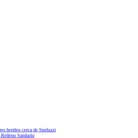
res heridos cerca de Speluzzi
Relleno Sanitario