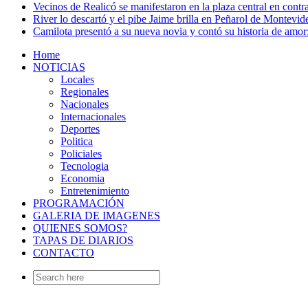
Vecinos de Realicó se manifestaron en la plaza central en contr
River lo descartó y el pibe Jaime brilla en Peñarol de Montevi
Camilota presentó a su nueva novia y contó su historia de amo
Home
NOTICIAS
Locales
Regionales
Nacionales
Internacionales
Deportes
Politica
Policiales
Tecnologia
Economia
Entretenimiento
PROGRAMACIÓN
GALERIA DE IMAGENES
QUIENES SOMOS?
TAPAS DE DIARIOS
CONTACTO
Search
for: