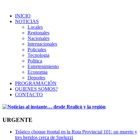
INICIO
NOTICIAS
Locales
Regionales
Nacionales
Internacionales
Policiales
Tecnologia
Politica
Entretenimiento
Economia
Deportes
PROGRAMACIÓN
QUIENES SOMOS?
CONTACTO
URGENTE
Trágico choque frontal en la Ruta Provincial 101: un muerto y
tres heridos cerca de Speluzzi