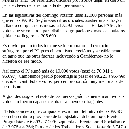
Mientras tanto, los resultados oficiales provisorios dejan en claro un
par de claves de la remontada del peronismo.
En las legislativas del domingo votaron unas 12.000 personas más
que en las PASO. Según esas cifras oficiales, asistieron a sufragar
faltando computar dos mesas- 217.293 personas. En las PASO, los
votos que se contaron para distintas agrupaciones, más los anulados
y blancos, llegaron a 205.699.
Es obvio que no todos los que se incorporaron a la votación
sufragaron por el PJ, pero el peronismo creció muy sensiblemente,
en tanto que las otras fuerzas incluyendo a Cambiemos- no lo
hicieron de ese modo.
Así como el PJ sumó más de 19.000 votos (pasó de 76.941 a
96.097), Cambiemos perdió porcentaje al pasar de 98.221 a 95.499:
creció en cantidad de votos, pero en proporción muy menor a la del
peronismo.
A grandes rasgos, el resto de las fuerzas prácticamente mantuvo sus
votos: no fueron capaces de atraer a nuevos sufragantes.
El dato concreto que compara el escrutinio definitivo de las PASO
con el escrutinio provisorio de la legislativa del domingo: Frente
Progresista: de 6.893 a 7.209; Izquierda al Frente por el Socialismo:
de 3.976 a 4.264; Partido de los Trabajadores Socialistas: de 3.747 a