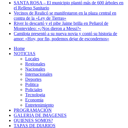
SANTA ROSA – El municipio plantó más de 600 árboles en
el Relleno Sanitario
Vecinos de Realicó se manifestaron en la plaza central en
contra de la «Ley de Tierras»
River lo descartó y el pibe Jaime brilla en Peñarol de
Montevideo: «¿Nos dieron a Messi?»
Camilota presentó a su nueva novia y contó su historia de
amor: «Hoy, por fin, podemos dejar de escondernos»
Home
NOTICIAS
Locales
Regionales
Nacionales
Internacionales
Deportes
Politica
Policiales
Tecnologia
Economia
Entretenimiento
PROGRAMACIÓN
GALERIA DE IMAGENES
QUIENES SOMOS?
TAPAS DE DIARIOS