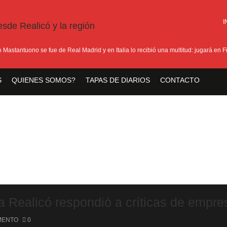
I
tantuono se fue de Real Madrid y en Italia lo recibió una multitud: jugará en Fiore
S
QUIENES SOMOS?
TAPAS DE DIARIOS
CONTACTO
ca Realicó respondió a críticas de empr
MENTO
0