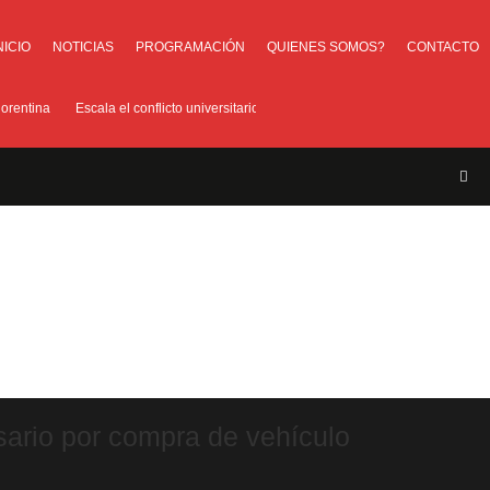
NICIO
NOTICIAS
PROGRAMACIÓN
QUIENES SOMOS?
CONTACTO
ntina
Escala el conflicto universitario: los rectores piden a la Justicia que inti
esario por compra de vehículo