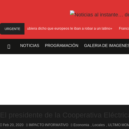
lia: «Quién hubiera dicho que europeos le iban a robar a un latino»
Franco Mas
URGENTE
NOTICIAS
PROGRAMACIÓN
GALERIA DE IMAGENE
El presidente de la Cooperativa Eléctri
Feb 20, 2020
IMPACTO INFORMATIVO
Economia
Locales
ULTIMO MO
,
,