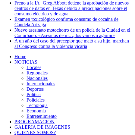
Freno a la IA | Greg Abbott detiene la aprobación de nuevos
centros de datos en Texas debido a preocupaciones sobre el
consumo eléctrico y de agua
Examen toxicológico confirma consumo de cocaína de
Candela Arizaga
Nuevo asesinato motochorro de un policía de la Ciudad en el
Conurbano: «Asesinos de m…, los vamos a agarrar»
A un año del caso del preceptor que mató a su hijo, marchan
al Congreso contra la violencia vicaria
Home
NOTICIAS
Locales
Regionales
Nacionales
Internacionales
Deportes
Politica
Policiales
Tecnologia
Economia
Entretenimiento
PROGRAMACIÓN
GALERIA DE IMAGENES
QUIENES SOMOS?