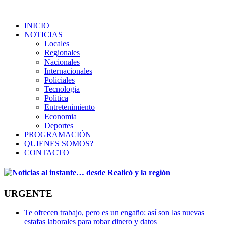
INICIO
NOTICIAS
Locales
Regionales
Nacionales
Internacionales
Policiales
Tecnologia
Politica
Entretenimiento
Economia
Deportes
PROGRAMACIÓN
QUIENES SOMOS?
CONTACTO
URGENTE
Te ofrecen trabajo, pero es un engaño: así son las nuevas
estafas laborales para robar dinero y datos