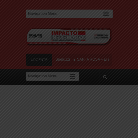
erto y tres heridos cerca de Speluzzi
SANTA ROSA – El municipio plantó más de
URGENTE
 en contra de la «Ley de Tierras»
River lo descartó y el pibe Jaime brilla en 
a de amor: «Hoy, por fin, podemos dejar de escondernos»
erto y tres heridos cerca de Speluzzi