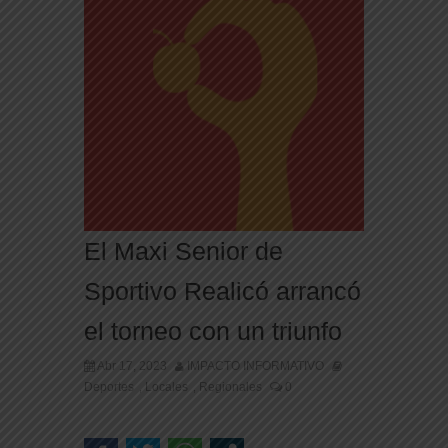
El Maxi Senior de
Sportivo Realicó arrancó
el torneo con un triunfo
Abr 17, 2023
IMPACTO INFORMATIVO
Deportes
Locales
Regionales
0
,
,