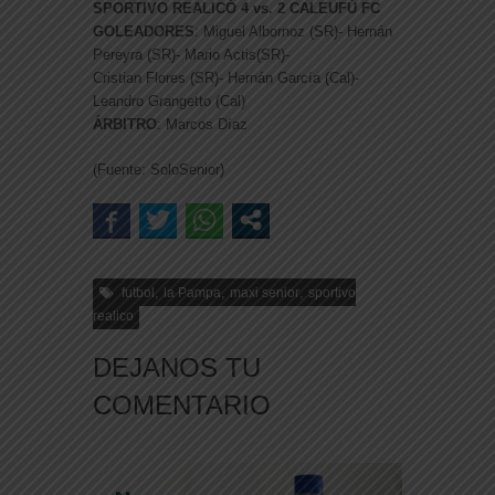
SPORTIVO REALICÓ 4 vs. 2 CALEUFÚ FC
GOLEADORES
: Miguel Albornoz (SR)- Hernán
Pereyra (SR)- Mario Actis(SR)-
Cristian Flores (SR)- Hernán García (Cal)-
Leandro Grangetto (Cal)
ÁRBITRO
: Marcos Díaz
(Fuente: SoloSenior)
,
,
,
futbol
la Pampa
maxi senior
sportivo
realico
DEJANOS TU
COMENTARIO