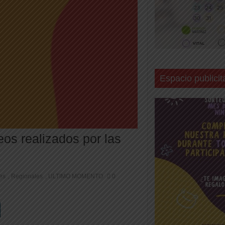
Espacio publicit
eos realizados por las
les
Regionales
ULTIMO MOMENTO
0
,
,