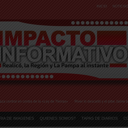
INICIO
NOTICIA
ral en contra de la «Ley de Tierras»
River lo descartó y el pibe Jaime brilla 
RIA DE IMAGENES
QUIENES SOMOS?
TAPAS DE DIARIOS
C