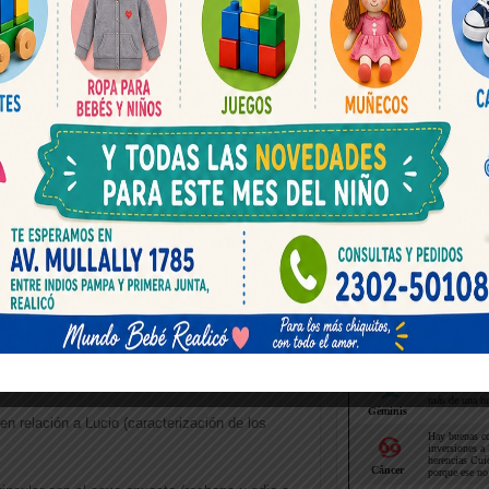
ortadora de la autoridad en cada caso.
cuanto a sensaciones de odio o rechazo a la
 de vinculación en la historia personal de cada
culina en la vida de ambas imputadas.
 de la pareja.
a que compartían (ambas imputadas y el niño).
Horoscopo hoy
nto del niño.
una de las imputadas.
en relación a Lucio (caracterización de los