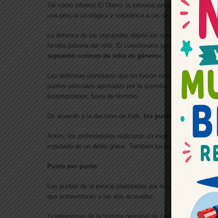
Tal como informó El Diario, la semana pasada un equipo de cu
una pericia sicológica y siquiátrica a las imputadas Espósito
La defensa de las imputadas objetó los once puntos de peric
familia paterna del niño. El cuestionario apuntaba a intenta
supuesto «crimen de odio de género»
.
Las defensas plantearon que no fueron notificadas en su mom
puntos periciales aportados por la querella. Por su parte, A
extemporánea, fuera de término.
De acuerdo a la decisión de Ralli,
los puntos de pericia pr
Antes, los profesionales realizaron un examen mental obligat
imputada de un delito grave. También tuvieorn que responder
Punto por punto
Los puntos de la pericia planteados por la querella son los i
que entrevistarán a las dos acusadas:
1) referencias de la historia personal de cada una de las imp