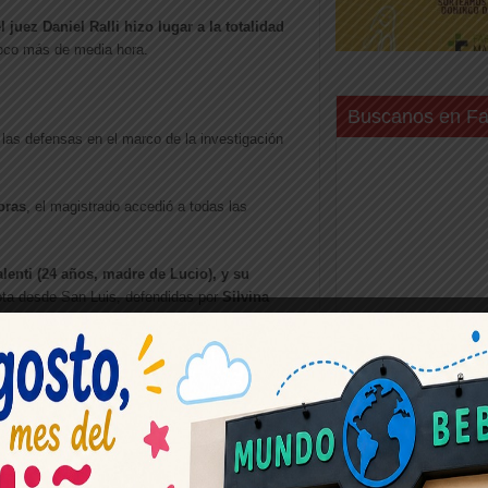
l juez Daniel Ralli hizo lugar a la totalidad
poco más de media hora.
Buscanos en F
 las defensas en el marco de la investigación
horas
, el magistrado accedió a todas las
enti (24 años, madre de Lucio), y su
ta desde San Luis, defendidas por
Silvina
bién estuvo presente la fiscala
Verónica
ntroversias entre las partes que se generaron