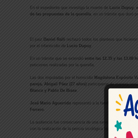
En el expediente que investiga la muerte de
Lucio Dupuy
,
e
de las propuestas de la querella
, en un trámite que duró 
El juez
Daniel Ralli
rechazó todos los planteos que hicieron
por el infanticidio de
Lucio Dupuy
.
En un trámite que se extendió
entre las 12.35 y las 13.08 
peticiones realizadas por la querella.
Las dos imputadas por el homicidio
Magdalena Espósito Val
pareja, Abigail Páez (27 años)
participaron de manera remo
Blanco y Pablo De Biase
.
José Mario Aguerrido
representó a la familia paterna. Tam
Ferrero
.
La audiencia fue consecuencia de una serie de disputas y co
con la realización de la pericia sicológica las acusadas.