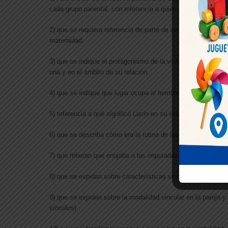
cada grupo parental, con referencia a quién era la persona p
2) que se requiera referencia de parte de las imputadas en 
maternidad.
3) que se indique el protagonismo de la violencia como modo
una y en el ámbito de su relación.
4) que se indique que lugar ocupa el hombre o la figura mas
5) referencia a qué significó Lucio en su vida y en la relación
6) que se describa cómo era la rutina de los tres en la cas
7) que refieran qué enojaba a las imputadas del comportamie
8) que se expidan sobre características vinculares de cada 
9) que se expidan sobre la modalidad vincular en la pareja y 
vínculos)