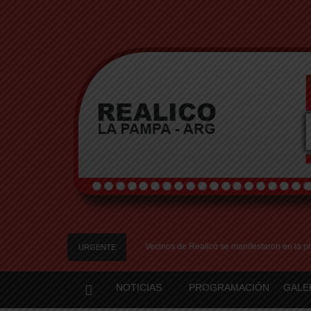
s en el Relleno Sanitario
Vecinos de Realicó se manifestaron en la plaza cent
URGENTE
NOTICIAS
PROGRAMACIÓN
GALE