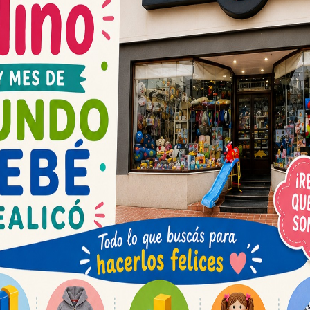
atro forenses de la justicia provincial realizó
 Valenti y Abigail Páez.
ia que presentó el abogado querellante de la
r comprobar
la hipótesis de la querella de un
ento y no tuvieron oportunidad de objetar los
guerrido planteó que esa impugnación es
opuestos por la querella quedan en pie
.
Espacio publicit
orio, que se hace de rigor, a toda personas
 algunas preguntas que planteó la fiscalía.
nterrogantes a responder por los profesionales
utadas y la presencia de violencia familiar en