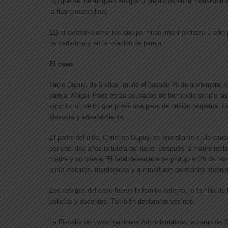
10) que se identifiquen sesgos o prejuicios en la modalidad 
la figura masculina).
11) si existen elementos que permitan inferir rechazo u odio
de cada una y en la relación de pareja.
El caso
Lucio Dupuy, de 5 años, murió el pasado 26 de noviembre, ví
pareja, Abigail Páez están acusadas de homicidio simple las
vínculo: un delito que prevé una pena de prisión perpetua. L
alevosía y ensañamiento.
El padre del niño, Christian Dupuy, es querellante en la cau
por casi dos años la tutela del nene. Después la madre recl
madre y su pareja. El fatal desenlace se pridujo el 26 de n
tenía lesiones, mordeduras y quemaduras padecidas anterio
Los testigos del caso fueron la familia paterna, la familia d
policías y docentes. También declararon vecinos.
La Fiscalía de Investigaciones Administrativas, a cargo de Ju