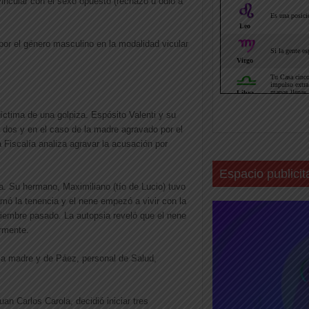
vincular con el sexo opuesto (rechazo u odio a
 por el género masculino en la modalidad vicular
ctima de una golpiza. Espósito Valenti y su
 dos y en el caso de la madre agravado por el
a Fiscalía analiza agravar la acusación por
Espacio publicit
sa. Su hermano, Maximiliano (tío de Lucio) tuvo
amó la tenencia y el nene empezó a vivir con la
oviembre pasado. La autopsia reveló que el nene
rmente.
e la madre y de Páez, personal de Salud,
an Carlos Carola, decidió iniciar tres