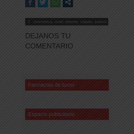
,
,
,
,
coronavirus
covid
deporte
estadio
publico
DEJANOS TU
COMENTARIO
Farmacias de turno
Espacio publicitario