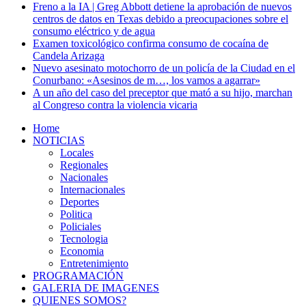
Freno a la IA | Greg Abbott detiene la aprobación de nuevos
centros de datos en Texas debido a preocupaciones sobre el
consumo eléctrico y de agua
Examen toxicológico confirma consumo de cocaína de
Candela Arizaga
Nuevo asesinato motochorro de un policía de la Ciudad en el
Conurbano: «Asesinos de m…, los vamos a agarrar»
A un año del caso del preceptor que mató a su hijo, marchan
al Congreso contra la violencia vicaria
Home
NOTICIAS
Locales
Regionales
Nacionales
Internacionales
Deportes
Politica
Policiales
Tecnologia
Economia
Entretenimiento
PROGRAMACIÓN
GALERIA DE IMAGENES
QUIENES SOMOS?