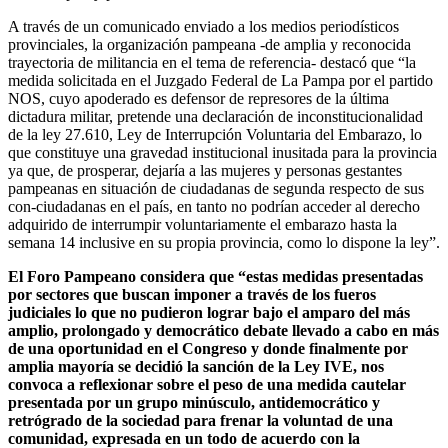
A través de un comunicado enviado a los medios periodísticos
provinciales, la organización pampeana -de amplia y reconocida
trayectoria de militancia en el tema de referencia- destacó que “la
medida solicitada en el Juzgado Federal de La Pampa por el partido
NOS, cuyo apoderado es defensor de represores de la última
dictadura militar, pretende una declaración de inconstitucionalidad
de la ley 27.610, Ley de Interrupción Voluntaria del Embarazo, lo
que constituye una gravedad institucional inusitada para la provincia
ya que, de prosperar, dejaría a las mujeres y personas gestantes
pampeanas en situación de ciudadanas de segunda respecto de sus
con-ciudadanas en el país, en tanto no podrían acceder al derecho
adquirido de interrumpir voluntariamente el embarazo hasta la
semana 14 inclusive en su propia provincia, como lo dispone la ley”.
El Foro Pampeano considera que “estas medidas presentadas
por sectores que buscan imponer a través de los fueros
judiciales lo que no pudieron lograr bajo el amparo del más
amplio, prolongado y democrático debate llevado a cabo en más
de una oportunidad en el Congreso y donde finalmente por
amplia mayoría se decidió la sanción de la Ley IVE, nos
convoca a reflexionar sobre el peso de una medida cautelar
presentada por un grupo minúsculo, antidemocrático y
retrógrado de la sociedad para frenar la voluntad de una
comunidad, expresada en un todo de acuerdo con la