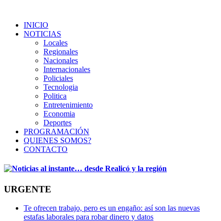
INICIO
NOTICIAS
Locales
Regionales
Nacionales
Internacionales
Policiales
Tecnologia
Politica
Entretenimiento
Economia
Deportes
PROGRAMACIÓN
QUIENES SOMOS?
CONTACTO
URGENTE
Te ofrecen trabajo, pero es un engaño: así son las nuevas
estafas laborales para robar dinero y datos