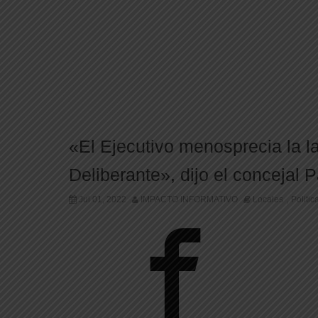
«El Ejecutivo menosprecia la l
Deliberante», dijo el conceja
Jul 01, 2022
IMPACTO INFORMATIVO
Locales
Politic
,