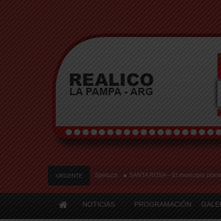
rto y tres heridos cerca de Speluzzi
SANTA ROSA – El municipio plantó más de 
URGENTE
NOTICIAS
PROGRAMACIÓN
GALE