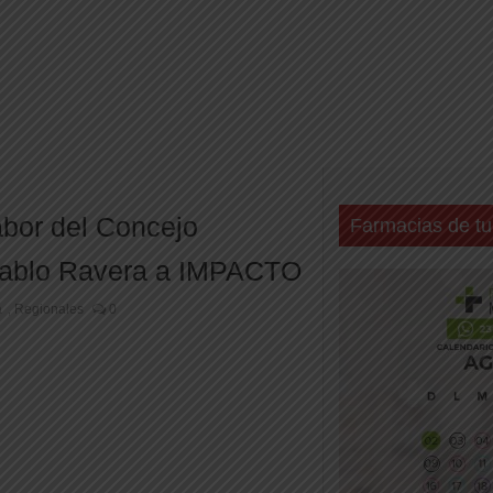
abor del Concejo
Farmacias de tu
l Pablo Ravera a IMPACTO
a
Regionales
0
,