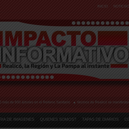
INICIO
NOTICIA
600 árboles en el Relleno Sanitario
Vecinos de Realicó se manifestaron en la 
RIA DE IMAGENES
QUIENES SOMOS?
TAPAS DE DIARIOS
C