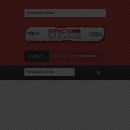
a de amor: «Hoy, por fin, podemos dejar de escondernos»
URGENTE
Argentina y a su «política exterior ideologizada y de confrontación»
n Italia: «Quién hubiera dicho que europeos le iban a robar a un latino»
 recibió una multitud: jugará en Fiorentina
la Justicia que intime al Gobierno y aplique multas si no cumple la Ley de Fondos
a de amor: «Hoy, por fin, podemos dejar de escondernos»