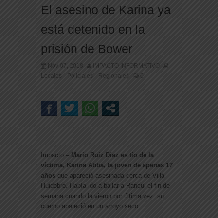
El asesino de Karina ya
está detenido en la
prisión de Bower
Nov 07, 2018
IMPACTO INFORMATIVO
Locales
Policiales
Regionales
0
,
,
Impacto –
Mario Ruiz Díaz es tío de la
víctima, Karina Abba, la joven de apenas 17
años
que apareció asesinada cerca de Villa
Huidobro. Había ido a bailar a Rancul el fin de
semana cuando la vieron por última vez. su
cuerpo apareció en un arroyo seco.