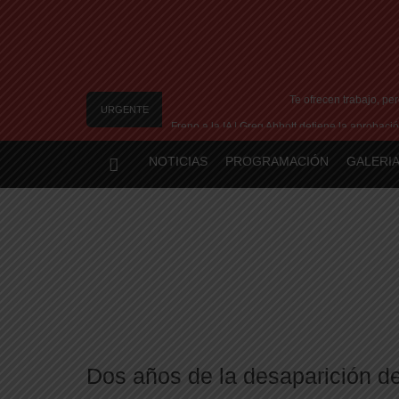
Te ofrecen trabajo, pe
URGENTE
Freno a la IA | Greg Abbott detiene la aproba
Examen 
NOTICIAS
PROGRAMACIÓN
GALERIA
Nuevo asesinato motochorro 
A un año del caso del
Dos años de la desaparición d