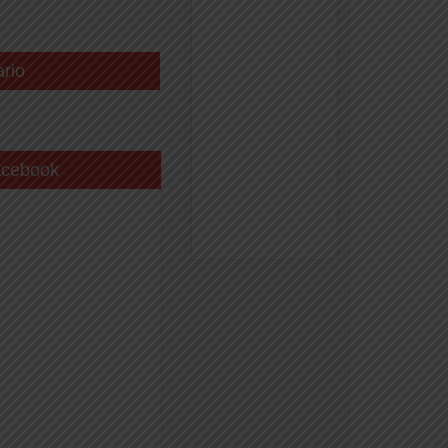
ario
acebook