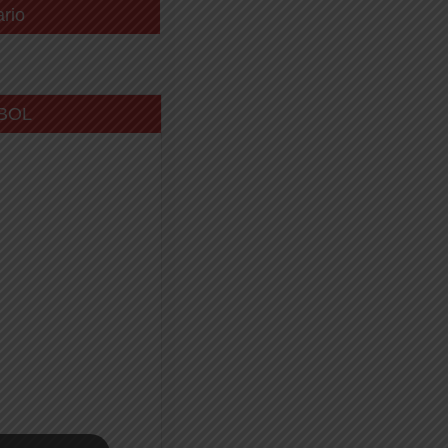
ario
BOL