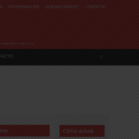
S
PROGRAMACIÓN
QUIENES SOMOS?
CONTACTO
o eléctrico y de agua
TACTO
ar»
rno
Clima actual