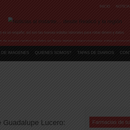
INICIO
NOTICIA
ro es un engaño: así son las nuevas estafas laborales para robar dinero y datos
ción de nuevos centros de datos en Texas debido a preocupaciones sobre el consum
toxicológico confirma consumo de cocaína de Candela Arizaga
 DE IMAGENES
QUIENES SOMOS?
TAPAS DE DIARIOS
CON
de un policía de la Ciudad en el Conurbano: «Asesinos de m…, los vamos a agarr
 preceptor que mató a su hijo, marchan al Congreso contra la violencia vicaria
e Guadalupe Lucero:
Farmacias de tu