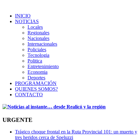
INICIO
NOTICIAS
Locales
Regionales
Nacionales
Internacionales
Policiales
Tecnologia
Politica
Entretenimiento
Economia
Deportes
PROGRAMACIÓN
QUIENES SOMOS?
CONTACTO
URGENTE
Trágico choque frontal en la Ruta Provincial 101: un muerto y
tres heridos cerca de Speluzzi