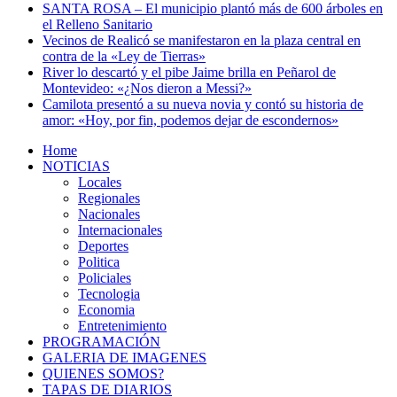
SANTA ROSA – El municipio plantó más de 600 árboles en
el Relleno Sanitario
Vecinos de Realicó se manifestaron en la plaza central en
contra de la «Ley de Tierras»
River lo descartó y el pibe Jaime brilla en Peñarol de
Montevideo: «¿Nos dieron a Messi?»
Camilota presentó a su nueva novia y contó su historia de
amor: «Hoy, por fin, podemos dejar de escondernos»
Home
NOTICIAS
Locales
Regionales
Nacionales
Internacionales
Deportes
Politica
Policiales
Tecnologia
Economia
Entretenimiento
PROGRAMACIÓN
GALERIA DE IMAGENES
QUIENES SOMOS?
TAPAS DE DIARIOS