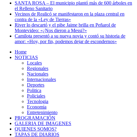
SANTA ROSA – El municipio plantó más de 600 árboles en
el Relleno Sanitario
Vecinos de Realicó se manifestaron en la plaza central en
contra de la «Ley de Tierras»
River lo descartó y el pibe Jaime brilla en Peñarol de
Montevideo: «¿Nos dieron a Messi?»
Camilota presentó a su nueva novia y contó su historia de
amor: «Hoy, por fin, podemos dejar de escondernos»
Home
NOTICIAS
Locales
Regionales
Nacionales
Internacionales
Deportes
Politica
Policiales
Tecnologia
Economia
Entretenimiento
PROGRAMACIÓN
GALERIA DE IMAGENES
QUIENES SOMOS?
TAPAS DE DIARIOS