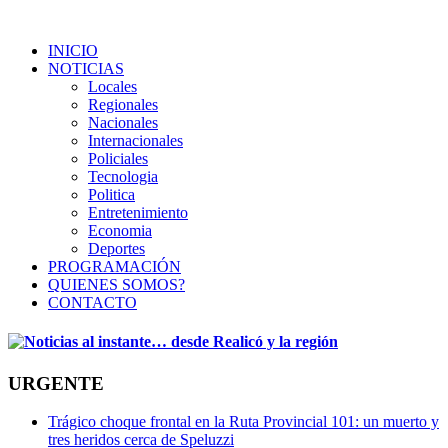
INICIO
NOTICIAS
Locales
Regionales
Nacionales
Internacionales
Policiales
Tecnologia
Politica
Entretenimiento
Economia
Deportes
PROGRAMACIÓN
QUIENES SOMOS?
CONTACTO
URGENTE
Trágico choque frontal en la Ruta Provincial 101: un muerto y
tres heridos cerca de Speluzzi