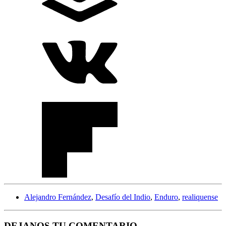
Alejandro Fernández
,
Desafío del Indio
,
Enduro
,
realiquense
DEJANOS TU COMENTARIO