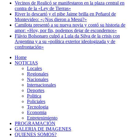
Vecinos de Realicó se manifestaron en la plaza central en
contra de la «Ley de Tierras»
River lo descartó y el pibe Jaime brilla en Peñarol de
Montevideo: «¿Nos dieron a Messi?»
Camilota presentó a su nueva novia y contó su historia de
amor: «Hoy, por fin, podemos dejar de escondernos»
Flávio Bolsonaro culpó a Lula da Silva de la crisis con
Argentina y a su «política exterior ideologizada y de
confrontación»
Home
NOTICIAS
Locales
Regionales
Nacionales
Internacionales
Deportes
Politica
Policiales
Tecnologia
Economia
Entretenimiento
PROGRAMACIÓN
GALERIA DE IMAGENES
QUIENES SOMOS?