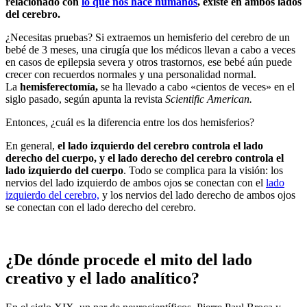
relacionado con
lo que nos hace humanos
, existe en ambos lados
del cerebro.
¿Necesitas pruebas? Si extraemos un hemisferio del cerebro de un
bebé de 3 meses, una cirugía que los médicos llevan a cabo a veces
en casos de epilepsia severa y otros trastornos, ese bebé aún puede
crecer con recuerdos normales y una personalidad normal.
La
hemisferectomía,
se ha llevado a cabo «cientos de veces» en el
siglo pasado, según apunta la revista
Scientific American.
Entonces, ¿cuál es la diferencia entre los dos hemisferios?
En general,
el lado izquierdo del cerebro controla el lado
derecho del cuerpo, y el lado derecho del cerebro controla el
lado izquierdo del cuerpo
. Todo se complica para la visión: los
nervios del lado izquierdo de ambos ojos se conectan con el
lado
izquierdo del cerebro,
y los nervios del lado derecho de ambos ojos
se conectan con el lado derecho del cerebro.
¿De dónde procede el mito del lado
creativo y el lado analítico?