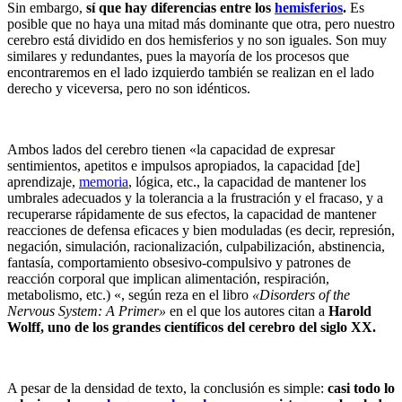
Sin embargo,
sí que hay diferencias entre los
hemisferios
.
Es
posible que no haya una mitad más dominante que otra, pero nuestro
cerebro está dividido en dos hemisferios y no son iguales. Son muy
similares y redundantes, pues la mayoría de los procesos que
encontraremos en el lado izquierdo también se realizan en el lado
derecho y viceversa, pero no son idénticos.
Ambos lados del cerebro tienen «la capacidad de expresar
sentimientos, apetitos e impulsos apropiados, la capacidad [de]
aprendizaje,
memoria
, lógica, etc., la capacidad de mantener los
umbrales adecuados y la tolerancia a la frustración y el fracaso, y a
recuperarse rápidamente de sus efectos, la capacidad de mantener
reacciones de defensa eficaces y bien moduladas (es decir, represión,
negación, simulación, racionalización, culpabilización, abstinencia,
fantasía, comportamiento obsesivo-compulsivo y patrones de
reacción corporal que implican alimentación, respiración,
metabolismo, etc.) «, según reza en el libro
«Disorders of the
Nervous System: A Primer»
en el que los autores citan a
Harold
Wolff, uno de los grandes científicos del cerebro del siglo XX.
A pesar de la densidad de texto, la conclusión es simple:
casi todo lo