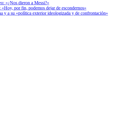
deo: «¿Nos dieron a Messi?»
r: «Hoy, por fin, podemos dejar de escondernos»
a y a su «política exterior ideologizada y de confrontación»