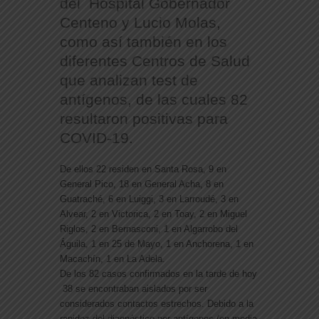
del Hospital Gobernador
Centeno y Lucio Molas,
como así también en los
diferentes Centros de Salud
que analizan test de
antígenos, de las cuales 82
resultaron positivas para
COVID-19.
De ellos 22 residen en Santa Rosa, 9 en
General Pico, 18 en General Acha, 8 en
Guatraché, 6 en Luiggi, 3 en Larroudé, 3 en
Alvear, 2 en Victorica, 2 en Toay, 2 en Miguel
Riglos, 2 en Bernasconi, 1 en Algarrobo del
Águila, 1 en 25 de Mayo, 1 en Anchorena, 1 en
Macachín, 1 en La Adela.
De los 82 casos confirmados en la tarde de hoy
38 se encontraban aislados por ser
considerados contactos estrechos. Debido a la
rapidez del diagnóstico por antígenos (en media