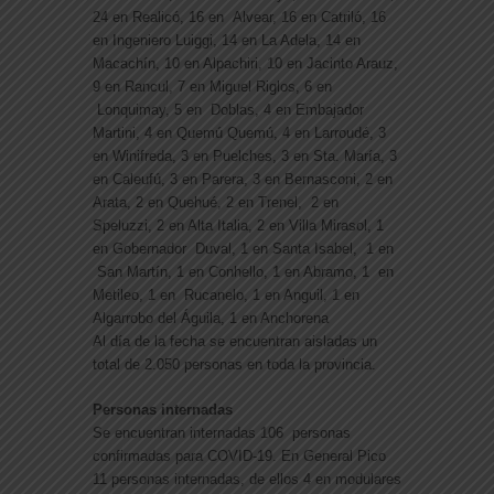
24 en Realicó, 16 en Alvear, 16 en Catriló, 16
en Ingeniero Luiggi, 14 en La Adela, 14 en
Macachín, 10 en Alpachiri, 10 en Jacinto Arauz,
9 en Rancul, 7 en Miguel Riglos, 6 en
Lonquimay, 5 en Doblas, 4 en Embajador
Martini, 4 en Quemú Quemú, 4 en Larroudé, 3
en Winifreda, 3 en Puelches, 3 en Sta. María, 3
en Caleufú, 3 en Parera, 3 en Bernasconi, 2 en
Arata, 2 en Quehué, 2 en Trenel, 2 en
Speluzzi, 2 en Alta Italia, 2 en Villa Mirasol, 1
en Gobernador Duval, 1 en Santa Isabel, 1 en
San Martín, 1 en Conhello, 1 en Abramo, 1 en
Metileo, 1 en Rucanelo, 1 en Anguil, 1 en
Algarrobo del Águila, 1 en Anchorena
Al día de la fecha se encuentran aisladas un
total de 2.050 personas en toda la provincia.
Personas internadas
Se encuentran internadas 106 personas
confirmadas para COVID-19. En General Pico
11 personas internadas, de ellos 4 en modulares