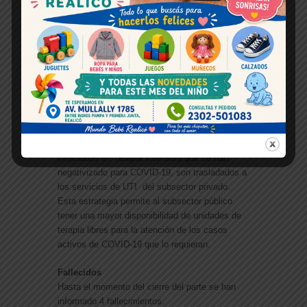
Hospital de Alpachiri: 4 internados.
Hospital de Riglos: 1 internado.
Hospital de Jacinto Arauz: 1 internado.
Hospiotal de Macachín: 2 internados.
Hospital de Telén: 2 internados.
Hospital de Santa Isabel: 2 internados.
Hospital de Luiggi: 2 internados.
Hospital de Trenel: 2 internados.
Hospital de Doblas: 1 internado.
Es importante aclarar que los pacientes
internados en Terapia Intensiva que se han
negativizado para COVID-19, son trasladados a
los servicios de UTI del subsector privado.
Esta estrategia permite al subsector público
tener una mayor disponibilidad de unidades de
terapia libres para la atención de los casos
activos de COVID-19 que lo requieran.
Fallecidos
Hasta el momento del cierre del parte se han
informado 4 fallecimientos.