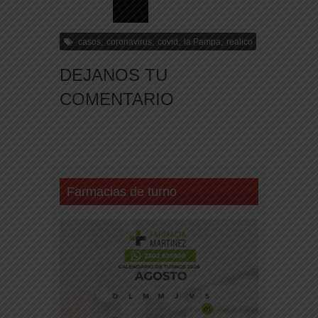
,
,
,
,
casos
coronavirus
covid
la Pampa
realico
DEJANOS TU
COMENTARIO
Farmacias de turno