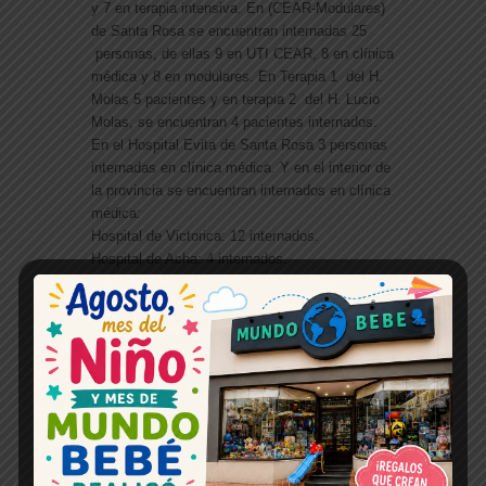
y 7 en terapia intensiva. En (CEAR-Modulares)
de Santa Rosa se encuentran internadas 25
personas, de ellas 9 en UTI CEAR, 8 en clínica
médica y 8 en modulares. En Terapia 1 del H.
Molas 5 pacientes y en terapia 2 del H. Lucio
Molas, se encuentran 4 pacientes internados.
En el Hospital Evita de Santa Rosa 3 personas
internadas en clínica médica. Y en el interior de
la provincia se encuentran internados en clínica
médica:
Hospital de Victorica: 12 internados.
Hospital de Acha: 4 internados.
Hospital de Toay: 4 internados.
Hospital de 25 de Mayo: 1 internado.
Hospital de Colonia Barón: 1 internado.
Hospital de Castex: 5 internados.
Hospital de Guatraché: 10 internado.
Hospital de Catriló: 1 internado.
Hospital de Alvear: 1 internados.
Hospital de Bernasconi: 1 internado.
Hospital de Lonquimay: 1 internado.