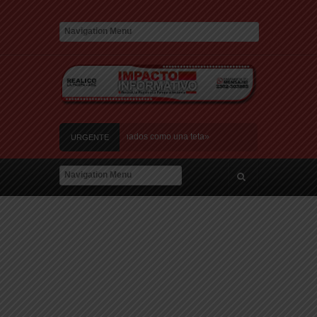
te: «Tenía los ojos hinchados como una teta»
URGENTE
ocupar el espacio que tenían Flor Peña y Marley
no trabajo. Empiezo mi día con una taza de café, abro mis cortinas, hago ejercicio
tengo nuevas ideas»
es hijos y detuvieron a su ex pareja
juicio oral por las marcas de Diego Maradona
te: «Tenía los ojos hinchados como una teta»