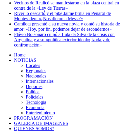
Vecinos de Realicó se manifestaron en la plaza central en
contra de la «Ley de Tierras»
River lo descartó y el pibe Jaime brilla en Peñarol de
Montevideo: «¿Nos dieron a Messi?»
Camilota presentó a su nueva novia y contó su historia de
amor: «Hoy, por fin, podemos dejar de escondernos»
Flávio Bolsonaro culpó a Lula da Silva de la crisis con
Argentina y a su «política exterior ideologizada y de
confrontación»
Home
NOTICIAS
Locales
Regionales
Nacionales
Internacionales
Deportes
Politica
Policiales
Tecnologia
Economia
Entretenimiento
PROGRAMACIÓN
GALERIA DE IMAGENES
QUIENES SOMOS?