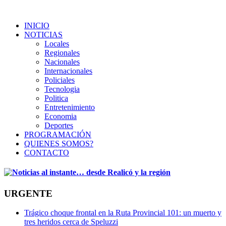
INICIO
NOTICIAS
Locales
Regionales
Nacionales
Internacionales
Policiales
Tecnologia
Politica
Entretenimiento
Economia
Deportes
PROGRAMACIÓN
QUIENES SOMOS?
CONTACTO
URGENTE
Trágico choque frontal en la Ruta Provincial 101: un muerto y
tres heridos cerca de Speluzzi