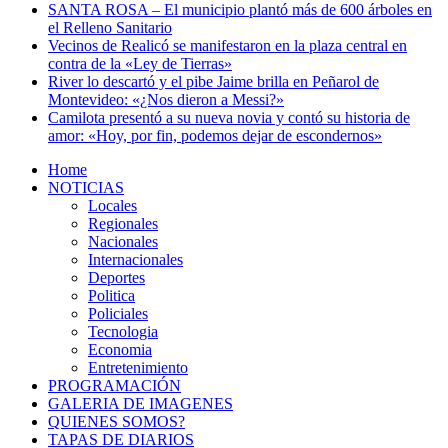
SANTA ROSA – El municipio plantó más de 600 árboles en
el Relleno Sanitario
Vecinos de Realicó se manifestaron en la plaza central en
contra de la «Ley de Tierras»
River lo descartó y el pibe Jaime brilla en Peñarol de
Montevideo: «¿Nos dieron a Messi?»
Camilota presentó a su nueva novia y contó su historia de
amor: «Hoy, por fin, podemos dejar de escondernos»
Home
NOTICIAS
Locales
Regionales
Nacionales
Internacionales
Deportes
Politica
Policiales
Tecnologia
Economia
Entretenimiento
PROGRAMACIÓN
GALERIA DE IMAGENES
QUIENES SOMOS?
TAPAS DE DIARIOS