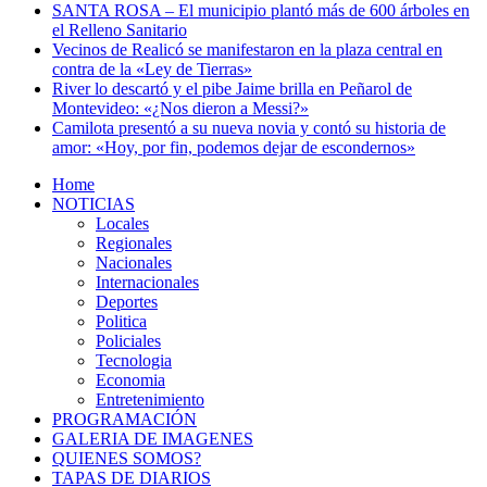
SANTA ROSA – El municipio plantó más de 600 árboles en
el Relleno Sanitario
Vecinos de Realicó se manifestaron en la plaza central en
contra de la «Ley de Tierras»
River lo descartó y el pibe Jaime brilla en Peñarol de
Montevideo: «¿Nos dieron a Messi?»
Camilota presentó a su nueva novia y contó su historia de
amor: «Hoy, por fin, podemos dejar de escondernos»
Home
NOTICIAS
Locales
Regionales
Nacionales
Internacionales
Deportes
Politica
Policiales
Tecnologia
Economia
Entretenimiento
PROGRAMACIÓN
GALERIA DE IMAGENES
QUIENES SOMOS?
TAPAS DE DIARIOS