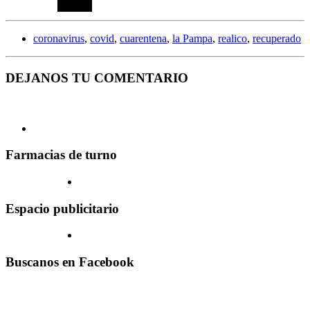
coronavirus
,
covid
,
cuarentena
,
la Pampa
,
realico
,
recuperado
DEJANOS TU COMENTARIO
Farmacias de turno
Espacio publicitario
Buscanos en Facebook