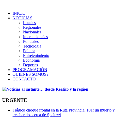
INICIO
NOTICIAS
Locales
Regionales
Nacionales
Internacionales
Policiales
Tecnologia
Politica
Entretenimiento
Economia
Deportes
PROGRAMACIÓN
QUIENES SOMOS?
CONTACTO
URGENTE
Trágico choque frontal en la Ruta Provincial 101: un muerto y
tres heridos cerca de Speluzzi