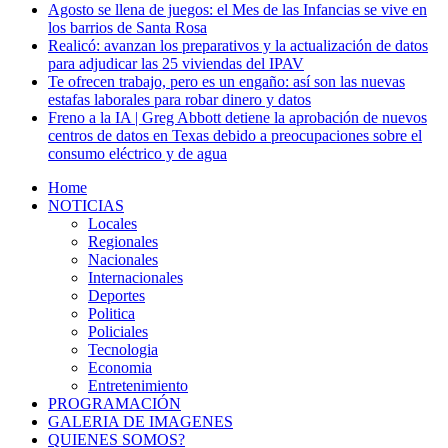
Agosto se llena de juegos: el Mes de las Infancias se vive en
los barrios de Santa Rosa
Realicó: avanzan los preparativos y la actualización de datos
para adjudicar las 25 viviendas del IPAV
Te ofrecen trabajo, pero es un engaño: así son las nuevas
estafas laborales para robar dinero y datos
Freno a la IA | Greg Abbott detiene la aprobación de nuevos
centros de datos en Texas debido a preocupaciones sobre el
consumo eléctrico y de agua
Home
NOTICIAS
Locales
Regionales
Nacionales
Internacionales
Deportes
Politica
Policiales
Tecnologia
Economia
Entretenimiento
PROGRAMACIÓN
GALERIA DE IMAGENES
QUIENES SOMOS?