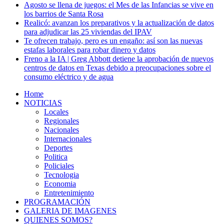
Agosto se llena de juegos: el Mes de las Infancias se vive en
los barrios de Santa Rosa
Realicó: avanzan los preparativos y la actualización de datos
para adjudicar las 25 viviendas del IPAV
Te ofrecen trabajo, pero es un engaño: así son las nuevas
estafas laborales para robar dinero y datos
Freno a la IA | Greg Abbott detiene la aprobación de nuevos
centros de datos en Texas debido a preocupaciones sobre el
consumo eléctrico y de agua
Home
NOTICIAS
Locales
Regionales
Nacionales
Internacionales
Deportes
Politica
Policiales
Tecnologia
Economia
Entretenimiento
PROGRAMACIÓN
GALERIA DE IMAGENES
QUIENES SOMOS?