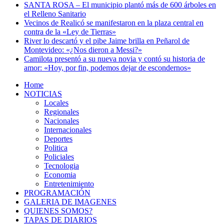
SANTA ROSA – El municipio plantó más de 600 árboles en
el Relleno Sanitario
Vecinos de Realicó se manifestaron en la plaza central en
contra de la «Ley de Tierras»
River lo descartó y el pibe Jaime brilla en Peñarol de
Montevideo: «¿Nos dieron a Messi?»
Camilota presentó a su nueva novia y contó su historia de
amor: «Hoy, por fin, podemos dejar de escondernos»
Home
NOTICIAS
Locales
Regionales
Nacionales
Internacionales
Deportes
Politica
Policiales
Tecnologia
Economia
Entretenimiento
PROGRAMACIÓN
GALERIA DE IMAGENES
QUIENES SOMOS?
TAPAS DE DIARIOS