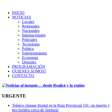
INICIO
NOTICIAS
Locales
Regionales
Nacionales
Internacionales
Policiales
Tecnologia
Politica
Entretenimiento
Economia
Deportes
PROGRAMACIÓN
QUIENES SOMOS?
CONTACTO
URGENTE
Trágico choque frontal en la Ruta Provincial 101: un muerto y
tres heridos cerca de Speluzzi