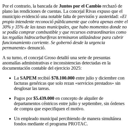
Por el contrario, la bancada de
Juntos por el Cambio
rechazó de
plano las rendiciones de cuentas. La concejal Rivas expuso que el
municipio evidenció una notable falta de previsión y austeridad:
«El
propio intendente reconoció públicamente que cobra apenas entre el
30% y 35% de las tasas municipales, que hubo momentos donde no
se podía comprar combustible y que recursos extraordinarios como
las regalías hidrocarburíferas terminaron utilizándose para cubrir
funcionamiento corriente. Se gobernó desde la urgencia
permanente»
denunció.
A su turno, el concejal Groso detalló una serie de presuntas
anomalías administrativas e inconsistencias detectadas en la
documentación contable del ejercicio 2025:
La
SAPEM
recibió
$78.100.000
entre julio y diciembre con
facturas genéricas que solo rezan «servicios prestados» sin
desglosar las tareas.
Pagos por
$5.439.000
en concepto de alquiler de
departamentos céntricos entre julio y septiembre, sin órdenes
de compra que especifiquen el motivo.
Un empleado municipal percibiendo de manera simultánea
fondos mediante el programa PROTAC.