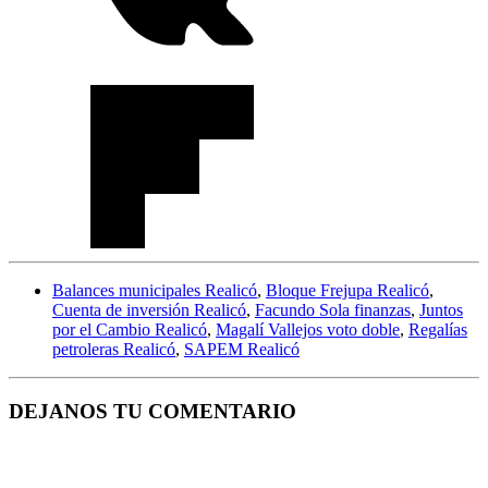
Balances municipales Realicó
,
Bloque Frejupa Realicó
,
Cuenta de inversión Realicó
,
Facundo Sola finanzas
,
Juntos
por el Cambio Realicó
,
Magalí Vallejos voto doble
,
Regalías
petroleras Realicó
,
SAPEM Realicó
DEJANOS TU COMENTARIO