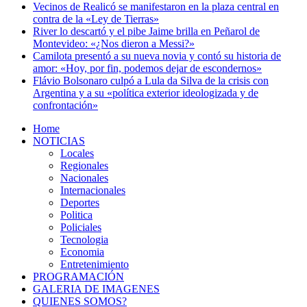
Vecinos de Realicó se manifestaron en la plaza central en
contra de la «Ley de Tierras»
River lo descartó y el pibe Jaime brilla en Peñarol de
Montevideo: «¿Nos dieron a Messi?»
Camilota presentó a su nueva novia y contó su historia de
amor: «Hoy, por fin, podemos dejar de escondernos»
Flávio Bolsonaro culpó a Lula da Silva de la crisis con
Argentina y a su «política exterior ideologizada y de
confrontación»
Home
NOTICIAS
Locales
Regionales
Nacionales
Internacionales
Deportes
Politica
Policiales
Tecnologia
Economia
Entretenimiento
PROGRAMACIÓN
GALERIA DE IMAGENES
QUIENES SOMOS?