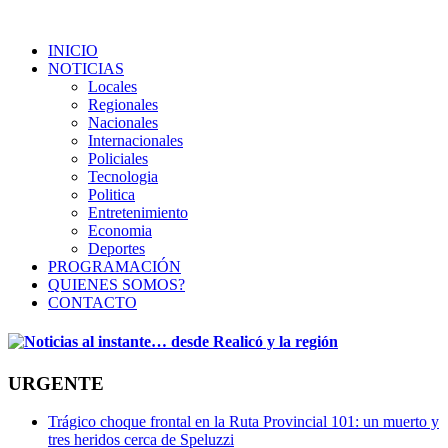
INICIO
NOTICIAS
Locales
Regionales
Nacionales
Internacionales
Policiales
Tecnologia
Politica
Entretenimiento
Economia
Deportes
PROGRAMACIÓN
QUIENES SOMOS?
CONTACTO
URGENTE
Trágico choque frontal en la Ruta Provincial 101: un muerto y
tres heridos cerca de Speluzzi