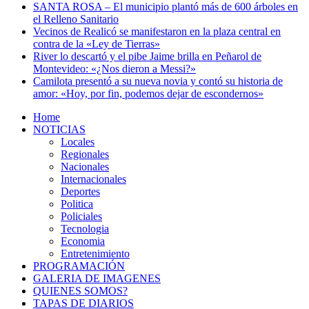
SANTA ROSA – El municipio plantó más de 600 árboles en
el Relleno Sanitario
Vecinos de Realicó se manifestaron en la plaza central en
contra de la «Ley de Tierras»
River lo descartó y el pibe Jaime brilla en Peñarol de
Montevideo: «¿Nos dieron a Messi?»
Camilota presentó a su nueva novia y contó su historia de
amor: «Hoy, por fin, podemos dejar de escondernos»
Home
NOTICIAS
Locales
Regionales
Nacionales
Internacionales
Deportes
Politica
Policiales
Tecnologia
Economia
Entretenimiento
PROGRAMACIÓN
GALERIA DE IMAGENES
QUIENES SOMOS?
TAPAS DE DIARIOS