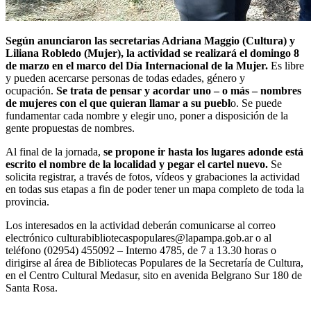
Según anunciaron las secretarias Adriana Maggio (Cultura) y
Liliana Robledo (Mujer), la actividad se realizará el domingo 8
de marzo en el marco del Día Internacional de la Mujer.
Es libre
y pueden acercarse personas de todas edades, género y
ocupación.
Se trata de pensar y acordar uno – o más – nombres
de mujeres con el que quieran llamar a su puebl
o. Se puede
fundamentar cada nombre y elegir uno, poner a disposición de la
gente propuestas de nombres.
Al final de la jornada,
se propone ir hasta los lugares adonde está
escrito el nombre de la localidad y pegar el cartel nuevo.
Se
solicita registrar, a través de fotos, vídeos y grabaciones la actividad
en todas sus etapas a fin de poder tener un mapa completo de toda la
provincia.
Los interesados en la actividad deberán comunicarse al correo
electrónico culturabibliotecaspopulares@lapampa.gob.ar o al
teléfono (02954) 455092 – Interno 4785, de 7 a 13.30 horas o
dirigirse al área de Bibliotecas Populares de la Secretaría de Cultura,
en el Centro Cultural Medasur, sito en avenida Belgrano Sur 180 de
Santa Rosa.