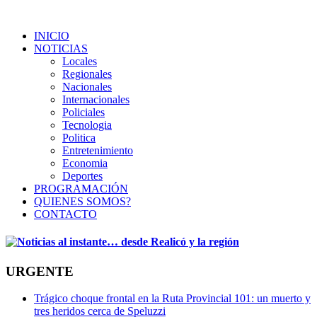
INICIO
NOTICIAS
Locales
Regionales
Nacionales
Internacionales
Policiales
Tecnologia
Politica
Entretenimiento
Economia
Deportes
PROGRAMACIÓN
QUIENES SOMOS?
CONTACTO
URGENTE
Trágico choque frontal en la Ruta Provincial 101: un muerto y
tres heridos cerca de Speluzzi