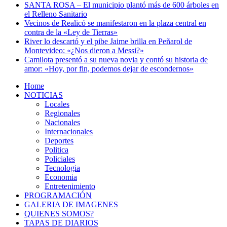
SANTA ROSA – El municipio plantó más de 600 árboles en
el Relleno Sanitario
Vecinos de Realicó se manifestaron en la plaza central en
contra de la «Ley de Tierras»
River lo descartó y el pibe Jaime brilla en Peñarol de
Montevideo: «¿Nos dieron a Messi?»
Camilota presentó a su nueva novia y contó su historia de
amor: «Hoy, por fin, podemos dejar de escondernos»
Home
NOTICIAS
Locales
Regionales
Nacionales
Internacionales
Deportes
Politica
Policiales
Tecnologia
Economia
Entretenimiento
PROGRAMACIÓN
GALERIA DE IMAGENES
QUIENES SOMOS?
TAPAS DE DIARIOS