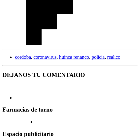
cordoba
,
coronavirus
,
huinca renanco
,
policia
,
realico
DEJANOS TU COMENTARIO
Farmacias de turno
Espacio publicitario