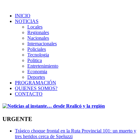
INICIO
NOTICIAS
Locales
Regionales
Nacionales
Internacionales
Policiales
Tecnologia
Politica
Entretenimiento
Economia
Deportes
PROGRAMACIÓN
QUIENES SOMOS?
CONTACTO
URGENTE
Trágico choque frontal en la Ruta Provincial 101: un muerto y
tres heridos cerca de Speluzzi