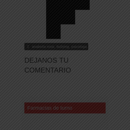
,
,
anabella rossi
bullying
psicologa
DEJANOS TU
COMENTARIO
Farmacias de turno