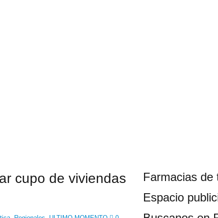
Farmacias de 
ar cupo de viviendas
Espacio publici
Buscanos en 
tica
,
Regionales
,
ULTIMO MOMENTO
0