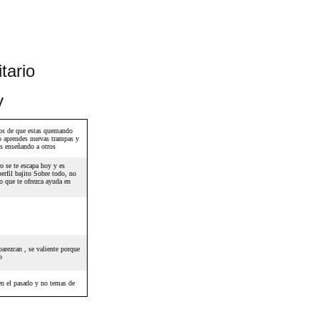
tario
y