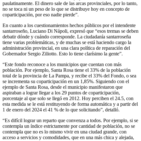
paulatinamente. El dinero sale de las arcas provinciales, por lo tanto,
no se toca ni un peso de lo que se distribuye hoy en concepto de
coparticipación, por eso nadie pierde”.
En cuanto a los cuestionamientos hechos públicos por el intendente
santarroseño, Luciano Di Nápoli, expresó que “esos tremas se deben
debatir dónde y cuándo corresponde. La ciudadanía santarroseña
tiene varias problemáticas, y de muchas se está haciendo cargo la
administración provincial, en una clara política de reparación del
Gobernador Sergio Ziliotto. Esto lo tiene clarísimo la gente”.
“Este fondo reconoce a los municipios que cuentan con más
población. Por ejemplo, Santa Rosa tiene el 33% de la población
total de la provincia de La Pampa, y recibe el 33% del Fondo, o sea
se incrementa su coparticipación en un 1,85%. Siguiendo con el
ejemplo de Santa Rosa, desde el municipio manifestaron que
aspiraban a lograr llegar a los 29 puntos de coparticipación,
porcentaje al que solo se llegó en 2012. Hoy perciben el 24.5, con
esta medida se le está restituyendo de forma automática y a partir del
1 de enero del 2024 el 41 % de lo que solicitando”, detalló.
“Es difícil lograr un reparto que convenza a todos. Por ejemplo, si se
contempla un índice estrictamente por cantidad de población, no se
contempla que no es lo mismo vivir en una ciudad grande, con
acceso a servicios y comodidades, que en una más chica y alejada,