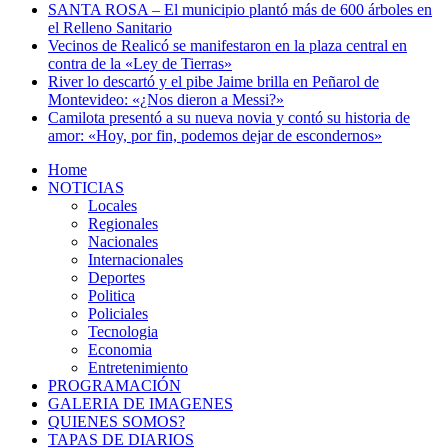
SANTA ROSA – El municipio plantó más de 600 árboles en
el Relleno Sanitario
Vecinos de Realicó se manifestaron en la plaza central en
contra de la «Ley de Tierras»
River lo descartó y el pibe Jaime brilla en Peñarol de
Montevideo: «¿Nos dieron a Messi?»
Camilota presentó a su nueva novia y contó su historia de
amor: «Hoy, por fin, podemos dejar de escondernos»
Home
NOTICIAS
Locales
Regionales
Nacionales
Internacionales
Deportes
Politica
Policiales
Tecnologia
Economia
Entretenimiento
PROGRAMACIÓN
GALERIA DE IMAGENES
QUIENES SOMOS?
TAPAS DE DIARIOS