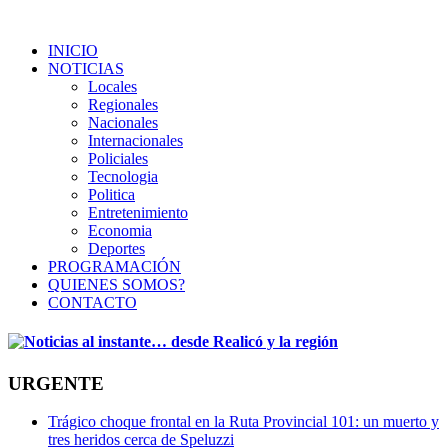
INICIO
NOTICIAS
Locales
Regionales
Nacionales
Internacionales
Policiales
Tecnologia
Politica
Entretenimiento
Economia
Deportes
PROGRAMACIÓN
QUIENES SOMOS?
CONTACTO
URGENTE
Trágico choque frontal en la Ruta Provincial 101: un muerto y
tres heridos cerca de Speluzzi