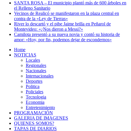
SANTA ROSA – El municipio plantó más de 600 árboles en
el Relleno Sanitario
Vecinos de Realicó se manifestaron en la plaza central en
contra de la «Ley de Tierras»
River lo descartó y el pibe Jaime brilla en Peñarol de
Montevideo: «¿Nos dieron a Messi?»
Camilota presentó a su nueva novia y contó su historia de
amor: «Hoy, por fin, podemos dejar de escondernos»
Home
NOTICIAS
Locales
Regionales
Nacionales
Internacionales
Deportes
Politica
Policiales
Tecnologia
Economia
Entretenimiento
PROGRAMACIÓN
GALERIA DE IMAGENES
QUIENES SOMOS?
TAPAS DE DIARIOS