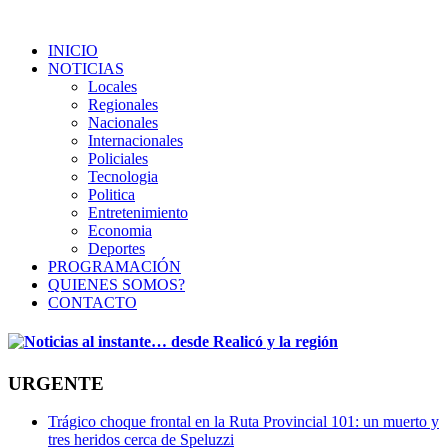
INICIO
NOTICIAS
Locales
Regionales
Nacionales
Internacionales
Policiales
Tecnologia
Politica
Entretenimiento
Economia
Deportes
PROGRAMACIÓN
QUIENES SOMOS?
CONTACTO
URGENTE
Trágico choque frontal en la Ruta Provincial 101: un muerto y
tres heridos cerca de Speluzzi