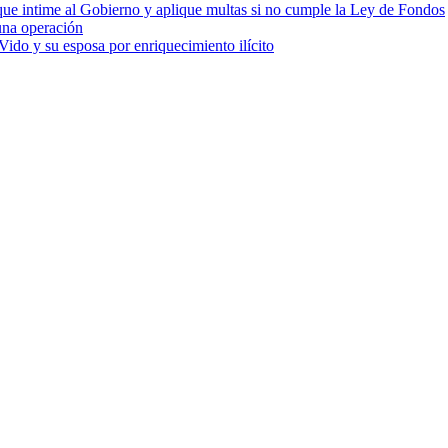
cia que intime al Gobierno y aplique multas si no cumple la Ley de Fondos
una operación
ido y su esposa por enriquecimiento ilícito