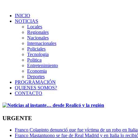
INICIO
NOTICIAS
Locales
Regionales
Nacionales
Internacionales
Policiales
Tecnologia
Politica
Entretenimiento
Economia
Deportes
PROGRAMACIÓN
QUIENES SOMOS?
CONTACTO
URGENTE
Franco Colapinto denunció que fue víctima de un robo en Italia
Franco Mastantuono se fue de Real Madrid y en Italia lo recibió