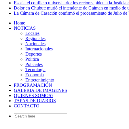
Escala el conflicto universitario: los rectores piden a la Justi
Dolor en Chubut: murió el intendente de Gaiman en medio de 
La Cámara de Casación confirmó el procesamiento de Julio de V
Home
NOTICIAS
Locales
Regionales
Nacionales
Internacionales
Deportes
Politica
Policiales
Tecnologia
Economia
Entretenimiento
PROGRAMACIÓN
GALERIA DE IMAGENES
QUIENES SOMOS?
TAPAS DE DIARIOS
CONTACTO
Search
for: