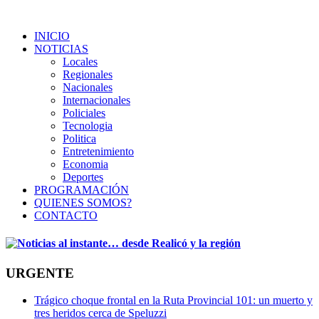
INICIO
NOTICIAS
Locales
Regionales
Nacionales
Internacionales
Policiales
Tecnologia
Politica
Entretenimiento
Economia
Deportes
PROGRAMACIÓN
QUIENES SOMOS?
CONTACTO
URGENTE
Trágico choque frontal en la Ruta Provincial 101: un muerto y
tres heridos cerca de Speluzzi