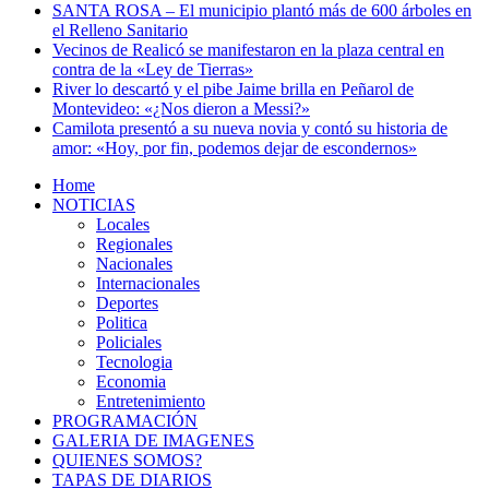
SANTA ROSA – El municipio plantó más de 600 árboles en
el Relleno Sanitario
Vecinos de Realicó se manifestaron en la plaza central en
contra de la «Ley de Tierras»
River lo descartó y el pibe Jaime brilla en Peñarol de
Montevideo: «¿Nos dieron a Messi?»
Camilota presentó a su nueva novia y contó su historia de
amor: «Hoy, por fin, podemos dejar de escondernos»
Home
NOTICIAS
Locales
Regionales
Nacionales
Internacionales
Deportes
Politica
Policiales
Tecnologia
Economia
Entretenimiento
PROGRAMACIÓN
GALERIA DE IMAGENES
QUIENES SOMOS?
TAPAS DE DIARIOS