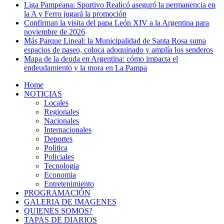
Liga Pampeana: Sportivo Realicó aseguró la permanencia en
la A y Ferro jugará la promoción
Confirman la visita del papa León XIV a la Argentina para
noviembre de 2026
Más Parque Lineal: la Municipalidad de Santa Rosa suma
espacios de paseo, coloca adoquinado y amplía los senderos
Mapa de la deuda en Argentina: cómo impacta el
endeudamiento y la mora en La Pampa
Home
NOTICIAS
Locales
Regionales
Nacionales
Internacionales
Deportes
Politica
Policiales
Tecnologia
Economia
Entretenimiento
PROGRAMACIÓN
GALERIA DE IMAGENES
QUIENES SOMOS?
TAPAS DE DIARIOS