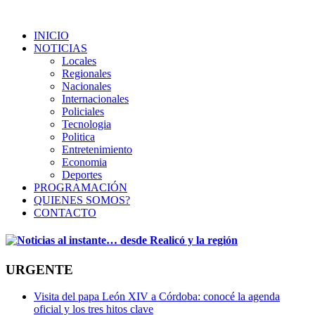
INICIO
NOTICIAS
Locales
Regionales
Nacionales
Internacionales
Policiales
Tecnologia
Politica
Entretenimiento
Economia
Deportes
PROGRAMACIÓN
QUIENES SOMOS?
CONTACTO
URGENTE
Visita del papa León XIV a Córdoba: conocé la agenda
oficial y los tres hitos clave