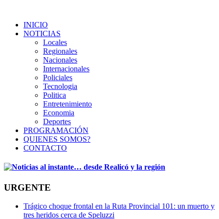
INICIO
NOTICIAS
Locales
Regionales
Nacionales
Internacionales
Policiales
Tecnologia
Politica
Entretenimiento
Economia
Deportes
PROGRAMACIÓN
QUIENES SOMOS?
CONTACTO
URGENTE
Trágico choque frontal en la Ruta Provincial 101: un muerto y
tres heridos cerca de Speluzzi