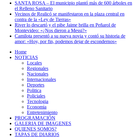
SANTA ROSA – El municipio plantó más de 600 árboles en
el Relleno Sanitario
Vecinos de Realicó se manifestaron en la plaza central en
contra de la «Ley de Tierras»
River lo descartó y el pibe Jaime brilla en Peñarol de
Montevideo: «¿Nos dieron a Messi?»
Camilota presentó a su nueva novia y contó su historia de
amor: «Hoy, por fin, podemos dejar de escondernos»
Home
NOTICIAS
Locales
Regionales
Nacionales
Internacionales
Deportes
Politica
Policiales
Tecnologia
Economia
Entretenimiento
PROGRAMACIÓN
GALERIA DE IMAGENES
QUIENES SOMOS?
TAPAS DE DIARIOS