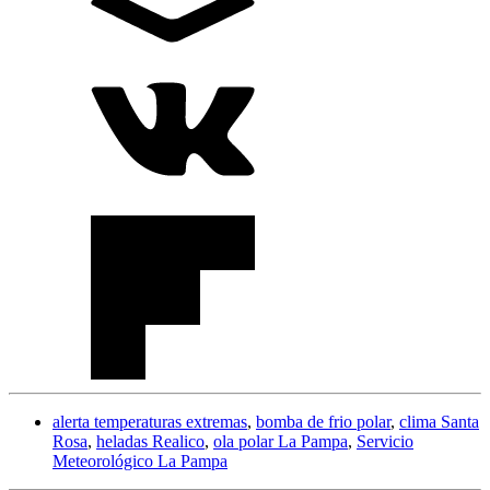
alerta temperaturas extremas
,
bomba de frio polar
,
clima Santa
Rosa
,
heladas Realico
,
ola polar La Pampa
,
Servicio
Meteorológico La Pampa