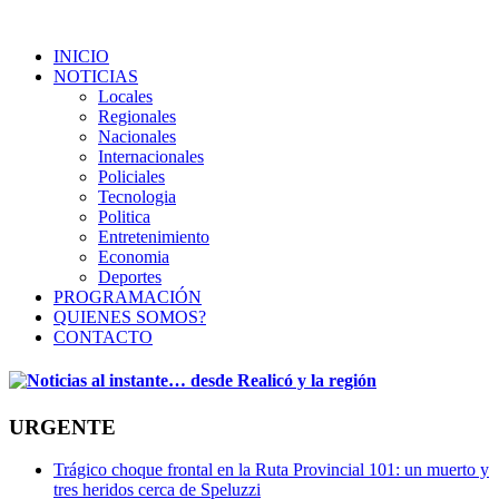
INICIO
NOTICIAS
Locales
Regionales
Nacionales
Internacionales
Policiales
Tecnologia
Politica
Entretenimiento
Economia
Deportes
PROGRAMACIÓN
QUIENES SOMOS?
CONTACTO
URGENTE
Trágico choque frontal en la Ruta Provincial 101: un muerto y
tres heridos cerca de Speluzzi