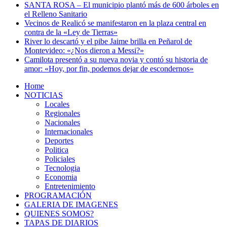
SANTA ROSA – El municipio plantó más de 600 árboles en
el Relleno Sanitario
Vecinos de Realicó se manifestaron en la plaza central en
contra de la «Ley de Tierras»
River lo descartó y el pibe Jaime brilla en Peñarol de
Montevideo: «¿Nos dieron a Messi?»
Camilota presentó a su nueva novia y contó su historia de
amor: «Hoy, por fin, podemos dejar de escondernos»
Home
NOTICIAS
Locales
Regionales
Nacionales
Internacionales
Deportes
Politica
Policiales
Tecnologia
Economia
Entretenimiento
PROGRAMACIÓN
GALERIA DE IMAGENES
QUIENES SOMOS?
TAPAS DE DIARIOS