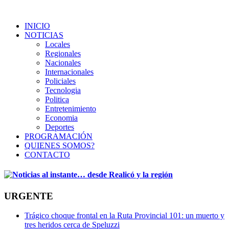
INICIO
NOTICIAS
Locales
Regionales
Nacionales
Internacionales
Policiales
Tecnologia
Politica
Entretenimiento
Economia
Deportes
PROGRAMACIÓN
QUIENES SOMOS?
CONTACTO
URGENTE
Trágico choque frontal en la Ruta Provincial 101: un muerto y
tres heridos cerca de Speluzzi