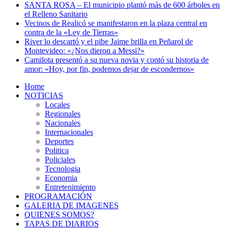
SANTA ROSA – El municipio plantó más de 600 árboles en
el Relleno Sanitario
Vecinos de Realicó se manifestaron en la plaza central en
contra de la «Ley de Tierras»
River lo descartó y el pibe Jaime brilla en Peñarol de
Montevideo: «¿Nos dieron a Messi?»
Camilota presentó a su nueva novia y contó su historia de
amor: «Hoy, por fin, podemos dejar de escondernos»
Home
NOTICIAS
Locales
Regionales
Nacionales
Internacionales
Deportes
Politica
Policiales
Tecnologia
Economia
Entretenimiento
PROGRAMACIÓN
GALERIA DE IMAGENES
QUIENES SOMOS?
TAPAS DE DIARIOS