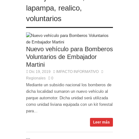
hijo, marchan al Congreso contra la violencia
lapampa
,
realico
,
vicaria
voluntarios
Nuevo vehículo para Bomberos
Voluntarios de Embajador
Martini
Dic 19, 2019
IMPACTO INFORMATIVO
Regionales
0
Mediante un subsidio nacional los bomberos de
dicha localidad sumaron un nuevo vehículo al
parque automotor. Dicha unidad será utilizada
como unidad liviana equipada con un kit forestal
para...
Leer más